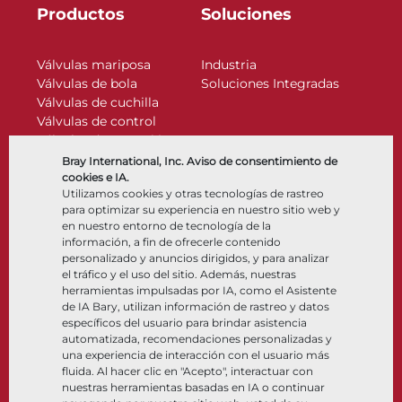
Productos
Soluciones
Válvulas mariposa
Industria
Válvulas de bola
Soluciones Integradas
Válvulas de cuchilla
Válvulas de control
Válvulas de retención
Actuadores
Bray International, Inc. Aviso de consentimiento de
Accesorios de control
cookies e IA.
Utilizamos cookies y otras tecnologías de rastreo
Criogénico
para optimizar su experiencia en nuestro sitio web y
Compañía
Recursos
en nuestro entorno de tecnología de la
información, a fin de ofrecerle contenido
personalizado y anuncios dirigidos, y para analizar
Nosotros
Documentos
el tráfico y el uso del sitio. Además, nuestras
Ubicaciones
Centro de información
herramientas impulsadas por IA, como el Asistente
Asociación
Software
de IA Bary, utilizan información de rastreo y datos
específicos del usuario para brindar asistencia
Sostenibilidad
Selección de materiales
automatizada, recomendaciones personalizadas y
Portal del cliente
una experiencia de interacción con el usuario más
fluida. Al hacer clic en "Acepto", interactuar con
nuestras herramientas basadas en IA o continuar