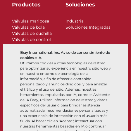
Productos
Soluciones
Válvulas mariposa
Industria
Válvulas de bola
Soluciones Integradas
Válvulas de cuchilla
Válvulas de control
Válvulas de retención
Actuadores
Bray International, Inc. Aviso de consentimiento de
Accesorios de control
cookies e IA.
Utilizamos cookies y otras tecnologías de rastreo
Criogénico
para optimizar su experiencia en nuestro sitio web y
Compañía
Recursos
en nuestro entorno de tecnología de la
información, a fin de ofrecerle contenido
personalizado y anuncios dirigidos, y para analizar
Nosotros
Documentos
el tráfico y el uso del sitio. Además, nuestras
Ubicaciones
Centro de información
herramientas impulsadas por IA, como el Asistente
Asociación
Software
de IA Bary, utilizan información de rastreo y datos
específicos del usuario para brindar asistencia
Sostenibilidad
Selección de materiales
automatizada, recomendaciones personalizadas y
Portal del cliente
una experiencia de interacción con el usuario más
fluida. Al hacer clic en "Acepto", interactuar con
nuestras herramientas basadas en IA o continuar