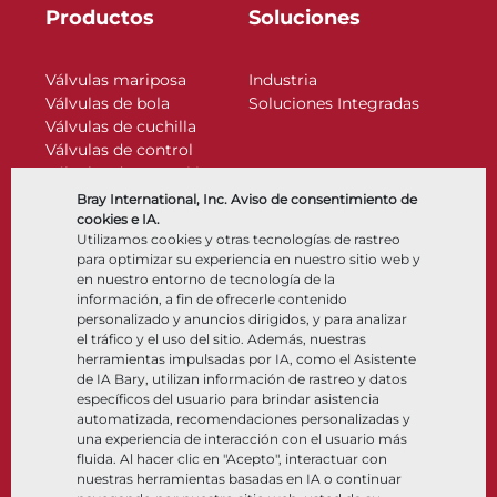
Productos
Soluciones
Válvulas mariposa
Industria
Válvulas de bola
Soluciones Integradas
Válvulas de cuchilla
Válvulas de control
Válvulas de retención
Actuadores
Bray International, Inc. Aviso de consentimiento de
Accesorios de control
cookies e IA.
Utilizamos cookies y otras tecnologías de rastreo
Criogénico
para optimizar su experiencia en nuestro sitio web y
Compañía
Recursos
en nuestro entorno de tecnología de la
información, a fin de ofrecerle contenido
personalizado y anuncios dirigidos, y para analizar
Nosotros
Documentos
el tráfico y el uso del sitio. Además, nuestras
Ubicaciones
Centro de información
herramientas impulsadas por IA, como el Asistente
Asociación
Software
de IA Bary, utilizan información de rastreo y datos
específicos del usuario para brindar asistencia
Sostenibilidad
Selección de materiales
automatizada, recomendaciones personalizadas y
Portal del cliente
una experiencia de interacción con el usuario más
fluida. Al hacer clic en "Acepto", interactuar con
nuestras herramientas basadas en IA o continuar