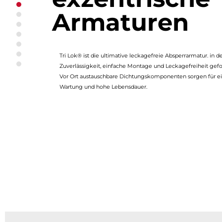
Tri Lok® dreifach-exzentrische Armaturen
Armaturen
Universelles Design
Metallisch dichtend
Zuverlässig
Interne Wellenverbindung
Stopfbuchspackung
Tri Lok® ist die ultimative leckagefreie Absperrarmatur. in 
Vor Ort reparierbar
Zuverlässigkeit, einfache Montage und Leckagefreiheit gefo
Vor Ort austauschbare Dichtungskomponenten sorgen für ei
Wartung und hohe Lebensdauer.