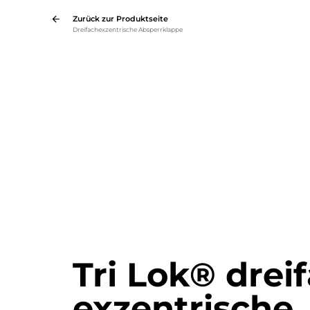
Zurück zur Produktseite
Dreifachexzentrische Absperrklappe
Tri Lok® drei
exzentrische