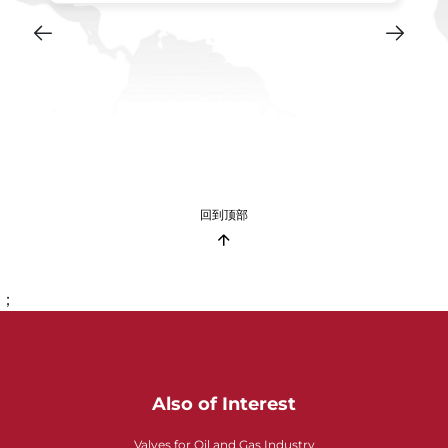
回到顶部
；
Also of Interest
Valves for Oil and Gas Industry