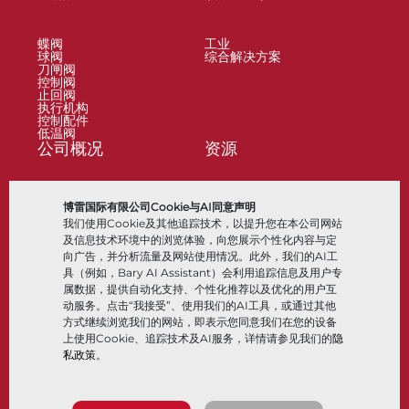
蝶阀
工业
球阀
综合解决方案
刀闸阀
控制阀
止回阀
执行机构
控制配件
低温阀
公司概况
资源
关于
文档
博雷国际有限公司Cookie与AI同意声明
地点
知识中心
我们使用Cookie及其他追踪技术，以提升您在本公司网站
合作伙伴
软件
可持续性
材料选择
及信息技术环境中的浏览体验，向您展示个性化内容与定
客户门户
向广告，并分析流量及网站使用情况。此外，我们的AI工
具（例如，Bary AI Assistant）会利用追踪信息及用户专
属数据，提供自动化支持、个性化推荐以及优化的用户互
关注我们
LinkedIn
YouTube
动服务。点击“我接受”、使用我们的AI工具，或通过其他
方式继续浏览我们的网站，即表示您同意我们在您的设备
上使用Cookie、追踪技术及AI服务，详情请参见我们的
隐
私政策
。
© 2026 Bray International，保留所有权利