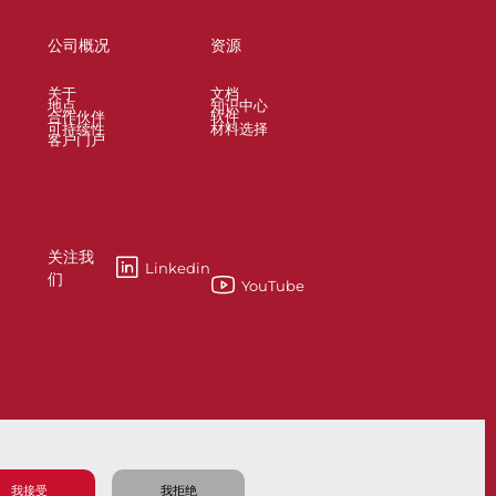
公司概况
资源
关于
文档
地点
知识中心
合作伙伴
软件
可持续性
材料选择
客户门户
关注我
Linkedin
们
YouTube
esses
Knife Gate and Slurry Valves
我接受
我拒绝
隐私政策