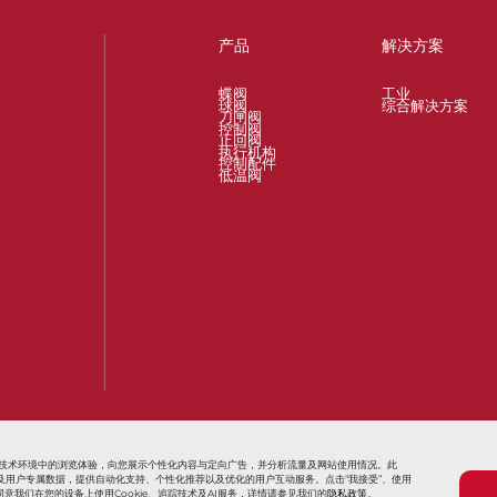
产品
解决方案
蝶阀
工业
球阀
综合解决方案
刀闸阀
控制阀
止回阀
执行机构
控制配件
低温阀
t
Valves for Oil and Gas Industry
Actuators and Operators for All Proc
信息技术环境中的浏览体验，向您展示个性化内容与定向广告，并分析流量及网站使用情况。此
用追踪信息及用户专属数据，提供自动化支持、个性化推荐以及优化的用户互动服务。点击“我接受”、使用
意我们在您的设备上使用Cookie、追踪技术及AI服务，详情请参见我们的
隐私政策
。
条款与条件
销售条款与条件