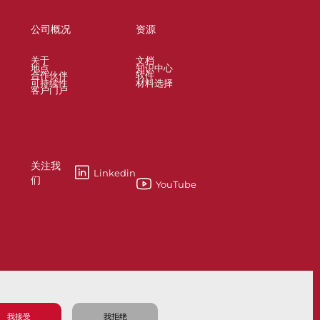
公司概况
资源
关于
文档
地点
知识中心
合作伙伴
软件
可持续性
材料选择
客户门户
关注我
Linkedin
们
YouTube
esses
Knife Gate and Slurry Valves
我接受
我拒绝
隐私政策