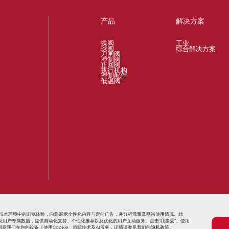
产品
解决方案
蝶阀
工业
球阀
综合解决方案
刀闸阀
控制阀
止回阀
执行机构
控制配件
低温阀
t
Valves for Oil and Gas Industry
Actuators and Operators for All Proc
信息技术环境中的浏览体验，向您展示个性化内容与定向广告，并分析流量及网站使用情况。此
用追踪信息及用户专属数据，提供自动化支持、个性化推荐以及优化的用户互动服务。点击“我接受”、使用
意我们在您的设备上使用Cookie、追踪技术及AI服务，详情请参见我们的
隐私政策
。
条款与条件
销售条款与条件