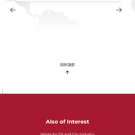
回到顶部
；
Also of Interest
Valves for Oil and Gas Industry