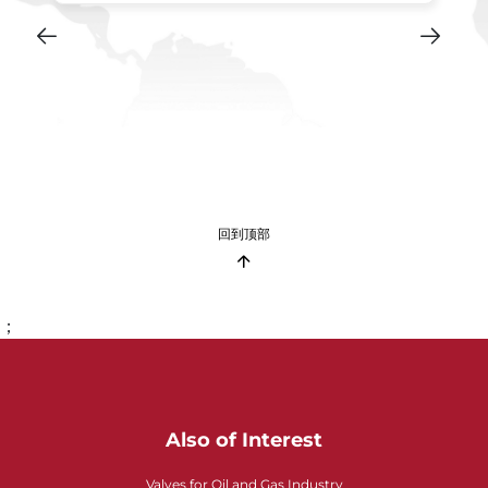
回到顶部
；
Also of Interest
Valves for Oil and Gas Industry