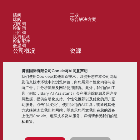
蝶阀
工业
球阀
综合解决方案
刀闸阀
控制阀
止回阀
执行机构
控制配件
低温阀
公司概况
资源
关于
文档
博雷国际有限公司Cookie与AI同意声明
地点
知识中心
我们使用Cookie及其他追踪技术，以提升您在本公司网站
合作伙伴
软件
可持续性
材料选择
及信息技术环境中的浏览体验，向您展示个性化内容与定
客户门户
向广告，并分析流量及网站使用情况。此外，我们的AI工
具（例如，Bary AI Assistant）会利用追踪信息及用户专
属数据，提供自动化支持、个性化推荐以及优化的用户互
关注我们
LinkedIn
YouTube
动服务。点击“我接受”、使用我们的AI工具，或通过其他
方式继续浏览我们的网站，即表示您同意我们在您的设备
上使用Cookie、追踪技术及AI服务，详情请参见我们的
隐
私政策
。
© 2026 Bray International，保留所有权利