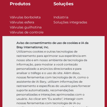
Produtos
Soluções
Válvulas borboleta
Indústria
Válvulas esfera
Soluções integradas
Válvulas guilhotina
Válvulas de controle
Válvulas de retenção
Atuadores
Aviso de consentimento de uso de cookies e IA da
Acessórios de controle
Bray International, Inc.
Utilizamos cookies e outras tecnologias de
Criogênico
rastreamento para aprimorar sua experiência em
Empresa
Recursos
nosso site e em nosso ambiente de tecnologia da
informação, para mostrar a você conteúdo
personalizado a anúncios direcionados e para
Sobre
Documentos
analisar o tráfego e o uso do site. Além disso,
Locais
Centro de conhecimento
nossas ferramentas com tecnologia de IA, como o
Parceria
Software
assistente de IA Bary, utilizam informações de
rastreamento e específicas do usuário para fornecer
Sustentabilidade
Seleção de materiais
suporte automatizado, recomendações
Portal do cliente
personalizadas e interações aprimoradas com o
usuário. Ao clicar em "Eu aceito", interagir com
nossas ferramentas com tecnologia de IA ou