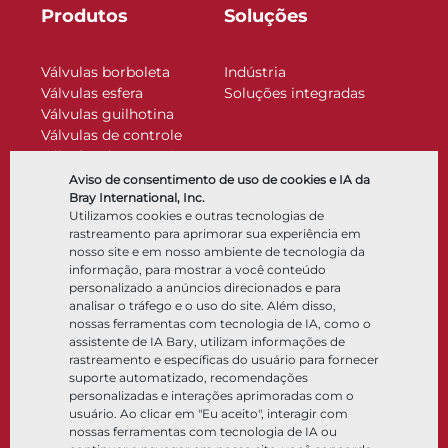
Produtos
Soluções
Válvulas borboleta
Indústria
Válvulas esfera
Soluções integradas
Válvulas guilhotina
Válvulas de controle
Válvulas de retenção
Atuadores
Aviso de consentimento de uso de cookies e IA da
Acessórios de controle
Bray International, Inc.
Utilizamos cookies e outras tecnologias de
Criogênico
rastreamento para aprimorar sua experiência em
Empresa
Recursos
nosso site e em nosso ambiente de tecnologia da
informação, para mostrar a você conteúdo
personalizado a anúncios direcionados e para
Sobre
Documentos
analisar o tráfego e o uso do site. Além disso,
Locais
Centro de conhecimento
nossas ferramentas com tecnologia de IA, como o
Parceria
Software
assistente de IA Bary, utilizam informações de
rastreamento e específicas do usuário para fornecer
Sustentabilidade
Seleção de materiais
suporte automatizado, recomendações
Portal do cliente
personalizadas e interações aprimoradas com o
usuário. Ao clicar em "Eu aceito", interagir com
nossas ferramentas com tecnologia de IA ou