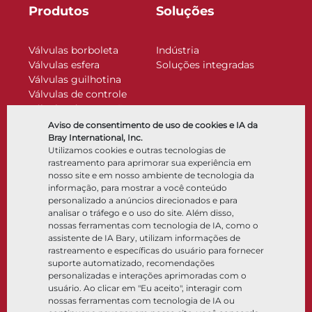
Produtos
Soluções
Válvulas borboleta
Indústria
Válvulas esfera
Soluções integradas
Válvulas guilhotina
Válvulas de controle
Válvulas de retenção
Atuadores
Aviso de consentimento de uso de cookies e IA da
Acessórios de controle
Bray International, Inc.
Utilizamos cookies e outras tecnologias de
Criogênico
rastreamento para aprimorar sua experiência em
Empresa
Recursos
nosso site e em nosso ambiente de tecnologia da
informação, para mostrar a você conteúdo
personalizado a anúncios direcionados e para
Sobre
Documentos
analisar o tráfego e o uso do site. Além disso,
Locais
Centro de conhecimento
nossas ferramentas com tecnologia de IA, como o
Parceria
Software
assistente de IA Bary, utilizam informações de
rastreamento e específicas do usuário para fornecer
Sustentabilidade
Seleção de materiais
suporte automatizado, recomendações
Portal do cliente
personalizadas e interações aprimoradas com o
usuário. Ao clicar em "Eu aceito", interagir com
nossas ferramentas com tecnologia de IA ou