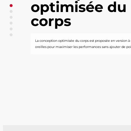
optimisée du
Conception optimisée du corps
Options de siège
corps
Guides guillotine
Presse-garnitures inversée
Cadre rigide en forme de U
Cônes de déviation en option​
La conception optimisée du corps est proposée en version à o
oreilles pour maximiser les performances sans ajouter de poids