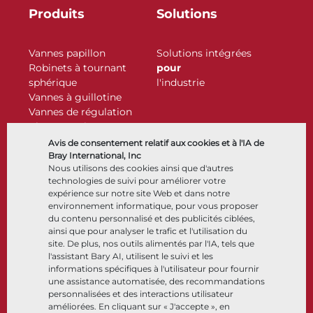
Produits
Solutions
Vannes papillon
Solutions intégrées
Robinets à tournant
pour
sphérique
l'industrie
Vannes à guillotine
Vannes de régulation
Clapets antiretour
Actionneurs
Avis de consentement relatif aux cookies et à l'IA de
Accessoires de contrôle
Bray International, Inc
Nous utilisons des cookies ainsi que d'autres
Cryogénique
technologies de suivi pour améliorer votre
Entreprise
Ressources
expérience sur notre site Web et dans notre
environnement informatique, pour vous proposer
du contenu personnalisé et des publicités ciblées,
À propos
Documents
ainsi que pour analyser le trafic et l'utilisation du
Sites
Centre de connaissance
site. De plus, nos outils alimentés par l'IA, tels que
Partenariats
Logiciels
l'assistant Bary AI, utilisent le suivi et les
informations spécifiques à l'utilisateur pour fournir
Développement durable
Sélection de matériaux
une assistance automatisée, des recommandations
Portail clients
personnalisées et des interactions utilisateur
améliorées. En cliquant sur « J'accepte », en