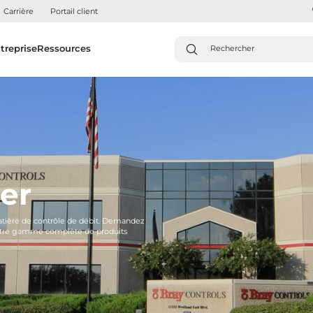
Carrière
Portail client
treprise
Ressources
er
matière de contrôle de débit. Demandez
 notre gamme complète de produits