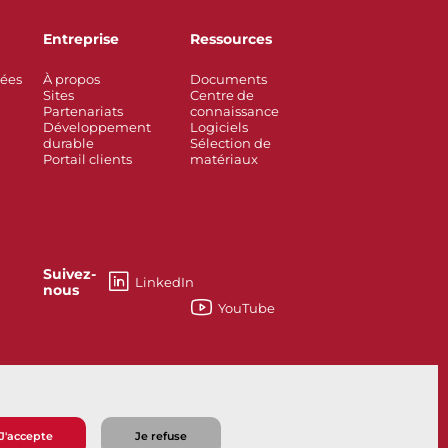
Entreprise
Ressources
rées
À propos
Documents
Sites
Centre de
Partenariats
connaissance
Développement
Logiciels
durable
Sélection de
Portail clients
matériaux
Suivez-
LinkedIn
nous
YouTube
esses
Knife Gate and Slurry Valves
J'accepte
Je refuse
e vente
Politique de confidentialité