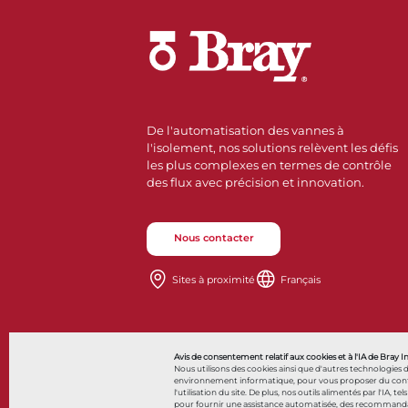
De l'automatisation des vannes à
l'isolement, nos solutions relèvent les défis
les plus complexes en termes de contrôle
des flux avec précision et innovation.
Nous contacter
Sites à proximité
Français
Also of Interes
Avis de consentement relatif aux cookies et à l'IA de Bray I
Nous utilisons des cookies ainsi que d'autres technologies 
environnement informatique, pour vous proposer du contenu 
l'utilisation du site. De plus, nos outils alimentés par l'IA, tel
pour fournir une assistance automatisée, des recommandatio
© 2026 Bray International. Tous droits réservés