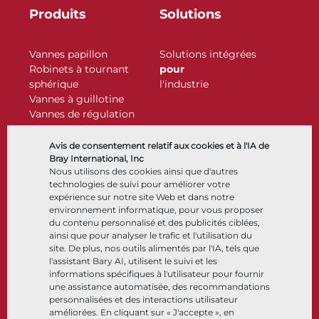
Produits
Solutions
Vannes papillon
Solutions intégrées
Robinets à tournant
pour
sphérique
l'industrie
Vannes à guillotine
Vannes de régulation
Clapets antiretour
Actionneurs
Avis de consentement relatif aux cookies et à l'IA de
Accessoires de contrôle
Bray International, Inc
Nous utilisons des cookies ainsi que d'autres
Cryogénique
technologies de suivi pour améliorer votre
Entreprise
Ressources
expérience sur notre site Web et dans notre
environnement informatique, pour vous proposer
du contenu personnalisé et des publicités ciblées,
À propos
Documents
ainsi que pour analyser le trafic et l'utilisation du
Sites
Centre de connaissance
site. De plus, nos outils alimentés par l'IA, tels que
Partenariats
Logiciels
l'assistant Bary AI, utilisent le suivi et les
informations spécifiques à l'utilisateur pour fournir
Développement durable
Sélection de matériaux
une assistance automatisée, des recommandations
Portail clients
personnalisées et des interactions utilisateur
améliorées. En cliquant sur « J'accepte », en