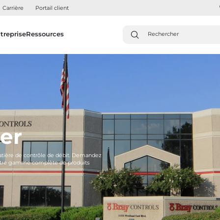
Carrière
Portail client
treprise
Ressources
er
matière de contrôle de débit. Demandez
 notre gamme complète de produits