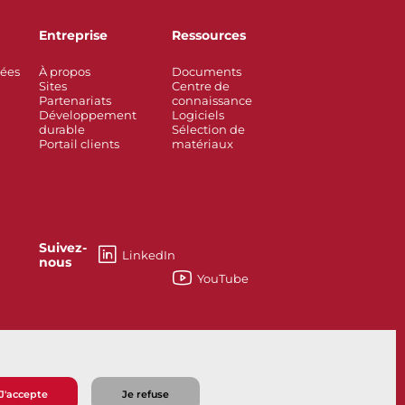
Entreprise
Ressources
rées
À propos
Documents
Sites
Centre de
Partenariats
connaissance
Développement
Logiciels
durable
Sélection de
Portail clients
matériaux
Suivez-
LinkedIn
nous
YouTube
esses
Knife Gate and Slurry Valves
J'accepte
Je refuse
e vente
Politique de confidentialité