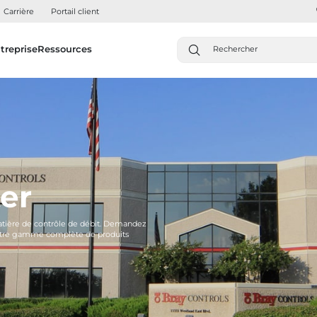
Carrière
Portail client
treprise
Ressources
er
matière de contrôle de débit. Demandez
 notre gamme complète de produits