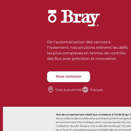
De l'automatisation des vannes à
l'isolement, nos solutions relèvent les défis
les plus complexes en termes de contrôle
des flux avec précision et innovation.
Nous contacter
Sites à proximité
Français
Also of Interes
Avis de consentement relatif aux cookies et à l'IA de Bray I
Nous utilisons des cookies ainsi que d'autres technologies 
environnement informatique, pour vous proposer du contenu 
l'utilisation du site. De plus, nos outils alimentés par l'IA, tel
pour fournir une assistance automatisée, des recommandatio
© 2026 Bray International. Tous droits réservés