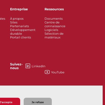
Entreprise
Ressources
rées
À propos
Documents
Sites
Centre de
Partenariats
connaissance
Développement
Logiciels
durable
Sélection de
Portail clients
matériaux
Suivez-
LinkedIn
nous
YouTube
esses
Knife Gate and Slurry Valves
J'accepte
Je refuse
e vente
Politique de confidentialité