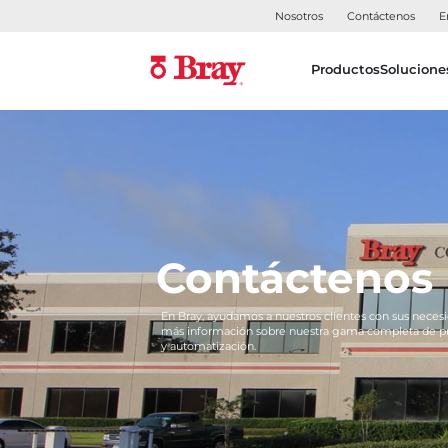
Nosotros
Contáctenos
E
Productos
Solucione
Contáctenos
En Bray, ayudamos a nuestros clientes con sus necesi
más información sobre nuestra gama completa de pro
y automatización.