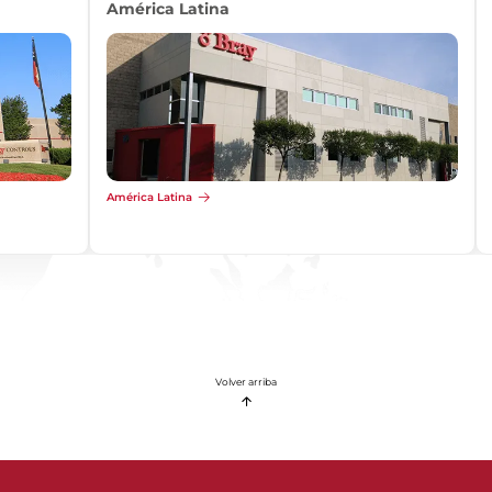
África
África
Volver arriba