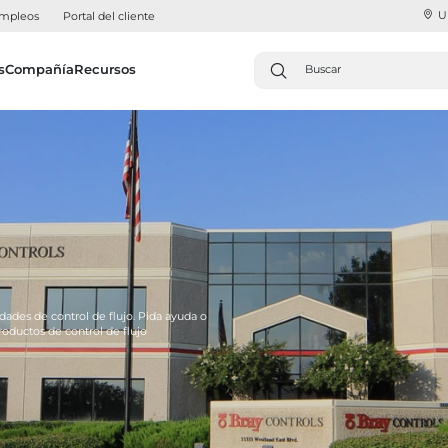
U
mpleos
Portal del cliente
s
Compañía
Recursos
dades de control de flujo. Pida ayuda o
ductos de control de flujo