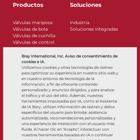
Productos
Soluciones
Válvulas mariposa
Industria
Válvulas de bola
Soluciones Integradas
Válvulas de cuchilla
Válvulas de control
Válvulas de retención
Actuadores
Bray International, Inc. Aviso de consentimiento de
Accesorios de control
cookies e IA.
Utilizamos cookies y otras tecnologías de rastreo
Criogénico
para optimizar su experiencia en nuestro sitio web y
Compañía
Recursos
en nuestro entorno de tecnología de la
información, a fin de ofrecerle contenido
personalizado y anuncios dirigidos, y para analizar
Nosotros
Documentos
el tráfico y el uso del sitio. Además, nuestras
Ubicaciones
Centro de información
herramientas impulsadas por IA, como el Asistente
Asociación
Software
de IA Bary, utilizan información de rastreo y datos
específicos del usuario para brindar asistencia
Sostenibilidad
Selección de materiales
automatizada, recomendaciones personalizadas y
Portal del cliente
una experiencia de interacción con el usuario más
fluida. Al hacer clic en "Acepto", interactuar con
nuestras herramientas basadas en IA o continuar