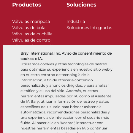
Productos
Soluciones
Válvulas mariposa
Industria
Válvulas de bola
Soluciones Integradas
Válvulas de cuchilla
Válvulas de control
Válvulas de retención
Actuadores
Bray International, Inc. Aviso de consentimiento de
Accesorios de control
cookies e IA.
Utilizamos cookies y otras tecnologías de rastreo
Criogénico
para optimizar su experiencia en nuestro sitio web y
Compañía
Recursos
en nuestro entorno de tecnología de la
información, a fin de ofrecerle contenido
personalizado y anuncios dirigidos, y para analizar
Nosotros
Documentos
el tráfico y el uso del sitio. Además, nuestras
Ubicaciones
Centro de información
herramientas impulsadas por IA, como el Asistente
Asociación
Software
de IA Bary, utilizan información de rastreo y datos
específicos del usuario para brindar asistencia
Sostenibilidad
Selección de materiales
automatizada, recomendaciones personalizadas y
Portal del cliente
una experiencia de interacción con el usuario más
fluida. Al hacer clic en "Acepto", interactuar con
nuestras herramientas basadas en IA o continuar