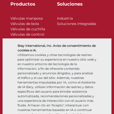
Productos
Soluciones
Válvulas mariposa
Industria
Válvulas de bola
Soluciones Integradas
Válvulas de cuchilla
Válvulas de control
Válvulas de retención
Actuadores
Bray International, Inc. Aviso de consentimiento de
Accesorios de control
cookies e IA.
Utilizamos cookies y otras tecnologías de rastreo
Criogénico
para optimizar su experiencia en nuestro sitio web y
Compañía
Recursos
en nuestro entorno de tecnología de la
información, a fin de ofrecerle contenido
personalizado y anuncios dirigidos, y para analizar
Nosotros
Documentos
el tráfico y el uso del sitio. Además, nuestras
Ubicaciones
Centro de información
herramientas impulsadas por IA, como el Asistente
Asociación
Software
de IA Bary, utilizan información de rastreo y datos
específicos del usuario para brindar asistencia
Sostenibilidad
Selección de materiales
automatizada, recomendaciones personalizadas y
Portal del cliente
una experiencia de interacción con el usuario más
fluida. Al hacer clic en "Acepto", interactuar con
nuestras herramientas basadas en IA o continuar