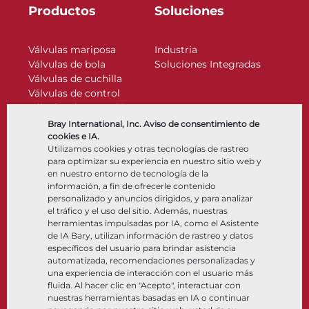
Productos
Soluciones
Válvulas mariposa
Industria
Válvulas de bola
Soluciones Integradas
Válvulas de cuchilla
Válvulas de control
Válvulas de retención
Actuadores
Bray International, Inc. Aviso de consentimiento de
Accesorios de control
cookies e IA.
Utilizamos cookies y otras tecnologías de rastreo
Criogénico
para optimizar su experiencia en nuestro sitio web y
Compañía
Recursos
en nuestro entorno de tecnología de la
información, a fin de ofrecerle contenido
personalizado y anuncios dirigidos, y para analizar
Nosotros
Documentos
el tráfico y el uso del sitio. Además, nuestras
Ubicaciones
Centro de información
herramientas impulsadas por IA, como el Asistente
Asociación
Software
de IA Bary, utilizan información de rastreo y datos
específicos del usuario para brindar asistencia
Sostenibilidad
Selección de materiales
automatizada, recomendaciones personalizadas y
Portal del cliente
una experiencia de interacción con el usuario más
fluida. Al hacer clic en "Acepto", interactuar con
nuestras herramientas basadas en IA o continuar