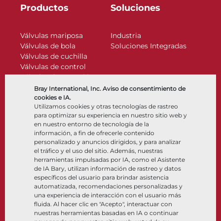
Productos
Soluciones
Válvulas mariposa
Industria
Válvulas de bola
Soluciones Integradas
Válvulas de cuchilla
Válvulas de control
Válvulas de retención
Actuadores
Bray International, Inc. Aviso de consentimiento de
Accesorios de control
cookies e IA.
Utilizamos cookies y otras tecnologías de rastreo
Criogénico
para optimizar su experiencia en nuestro sitio web y
Compañía
Recursos
en nuestro entorno de tecnología de la
información, a fin de ofrecerle contenido
personalizado y anuncios dirigidos, y para analizar
Nosotros
Documentos
el tráfico y el uso del sitio. Además, nuestras
Ubicaciones
Centro de información
herramientas impulsadas por IA, como el Asistente
Asociación
Software
de IA Bary, utilizan información de rastreo y datos
específicos del usuario para brindar asistencia
Sostenibilidad
Selección de materiales
automatizada, recomendaciones personalizadas y
Portal del cliente
una experiencia de interacción con el usuario más
fluida. Al hacer clic en "Acepto", interactuar con
nuestras herramientas basadas en IA o continuar