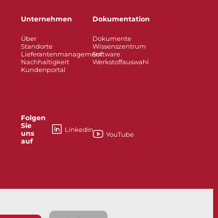
Unternehmen
Dokumentation
Über
Dokumente
Standorte
Wissenszentrum
Lieferantenmanagement
Software
Nachhaltigkeit
Werkstoffauswahl
Kundenportal
Folgen
Sie
LinkedIn
uns
YouTube
auf
esses
Knife Gate and Slurry Valves