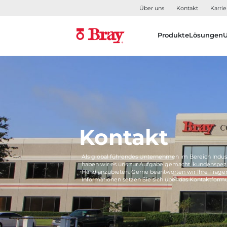
Über uns
Kontakt
Karrie
Produkte
Lösungen
Kontakt
Als global führendes Unternehmen im Bereich Indus
haben wir es uns zur Aufgabe gemacht, kundenspezi
Hand anzubieten. Gerne beantworten wir Ihre Frage
Informationen setzen Sie sich über das Kontaktformu