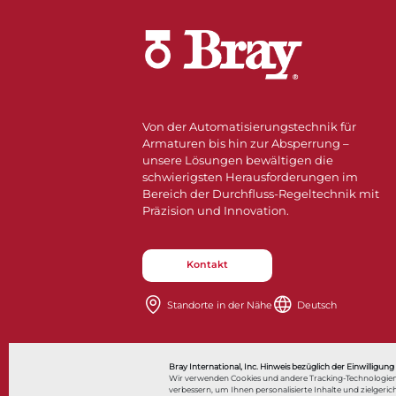
Von der Automatisierungstechnik für
Armaturen bis hin zur Absperrung –
unsere Lösungen bewältigen die
schwierigsten Herausforderungen im
Bereich der Durchfluss-Regeltechnik mit
Präzision und Innovation.
Kontakt
Standorte in der Nähe​​​​​​​
Deutsch
Also of Interes
Bray International, Inc. Hinweis bezüglich der Einwilligung
Wir verwenden Cookies und andere Tracking-Technologien
verbessern, um Ihnen personalisierte Inhalte und zielge