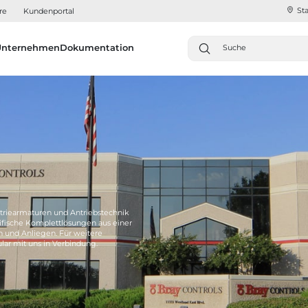
Sta
re
Kundenportal
Unternehmen
Dokumentation
triearmaturen und Antriebstechnik
fische Komplettlösungen aus einer
n und Anliegen. Für weitere
lar mit uns in Verbindung.