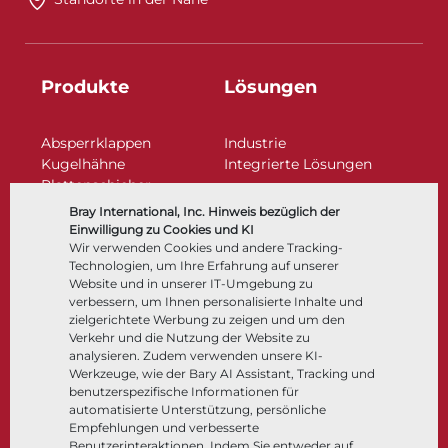
Produkte
Lösungen
Absperrklappen
Industrie
Kugelhähne
Integrierte Lösungen
Plattenschieber
Regelarmaturen
Bray International, Inc. Hinweis bezüglich der
Rückschlagklappen
Einwilligung zu Cookies und KI
Antriebe | Betätigungen
Wir verwenden Cookies und andere Tracking-
Technologien, um Ihre Erfahrung auf unserer
Steuer- und Regeltechnik
Website und in unserer IT-Umgebung zu
Tieftemperatur​​​​​​​
verbessern, um Ihnen personalisierte Inhalte und
Unternehmen
Dokumentation
zielgerichtete Werbung zu zeigen und um den
Verkehr und die Nutzung der Website zu
analysieren. Zudem verwenden unsere KI-
Über
Dokumente
Werkzeuge, wie der Bary AI Assistant, Tracking und
Standorte
Wissenszentrum
benutzerspezifische Informationen für
automatisierte Unterstützung, persönliche
Lieferantenmanagement
Software
Empfehlungen und verbesserte
Nachhaltigkeit
Werkstoffauswahl
Benutzerinteraktionen. Indem Sie entweder auf