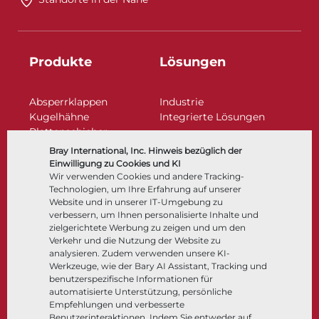
Produkte
Lösungen
Absperrklappen
Industrie
Kugelhähne
Integrierte Lösungen
Plattenschieber
Regelarmaturen
Bray International, Inc. Hinweis bezüglich der
Rückschlagklappen
Einwilligung zu Cookies und KI
Antriebe | Betätigungen
Wir verwenden Cookies und andere Tracking-
Technologien, um Ihre Erfahrung auf unserer
Steuer- und Regeltechnik
Website und in unserer IT-Umgebung zu
Tieftemperatur​​​​​​​
verbessern, um Ihnen personalisierte Inhalte und
Unternehmen
Dokumentation
zielgerichtete Werbung zu zeigen und um den
Verkehr und die Nutzung der Website zu
analysieren. Zudem verwenden unsere KI-
Über
Dokumente
Werkzeuge, wie der Bary AI Assistant, Tracking und
Standorte
Wissenszentrum
benutzerspezifische Informationen für
automatisierte Unterstützung, persönliche
Lieferantenmanagement
Software
Empfehlungen und verbesserte
Nachhaltigkeit
Werkstoffauswahl
Benutzerinteraktionen. Indem Sie entweder auf