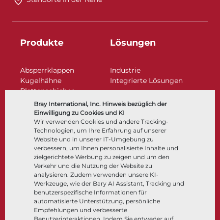
Produkte
Lösungen
Absperrklappen
Industrie
Kugelhähne
Integrierte Lösungen
Plattenschieber
Regelarmaturen
Bray International, Inc. Hinweis bezüglich der
Rückschlagklappen
Einwilligung zu Cookies und KI
Antriebe | Betätigungen
Wir verwenden Cookies und andere Tracking-
Technologien, um Ihre Erfahrung auf unserer
Steuer- und Regeltechnik
Website und in unserer IT-Umgebung zu
Tieftemperatur​​​​​​​
verbessern, um Ihnen personalisierte Inhalte und
Unternehmen
Dokumentation
zielgerichtete Werbung zu zeigen und um den
Verkehr und die Nutzung der Website zu
analysieren. Zudem verwenden unsere KI-
Über
Dokumente
Werkzeuge, wie der Bary AI Assistant, Tracking und
Standorte
Wissenszentrum
benutzerspezifische Informationen für
automatisierte Unterstützung, persönliche
Lieferantenmanagement
Software
Empfehlungen und verbesserte
Nachhaltigkeit
Werkstoffauswahl
Benutzerinteraktionen. Indem Sie entweder auf