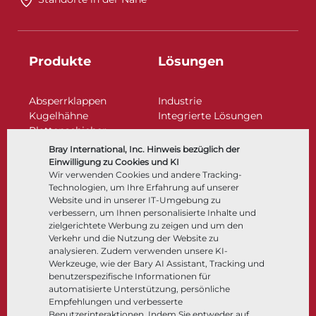
Produkte
Lösungen
Absperrklappen
Industrie
Kugelhähne
Integrierte Lösungen
Plattenschieber
Regelarmaturen
Bray International, Inc. Hinweis bezüglich der
Rückschlagklappen
Einwilligung zu Cookies und KI
Antriebe | Betätigungen
Wir verwenden Cookies und andere Tracking-
Technologien, um Ihre Erfahrung auf unserer
Steuer- und Regeltechnik
Website und in unserer IT-Umgebung zu
Tieftemperatur​​​​​​​
verbessern, um Ihnen personalisierte Inhalte und
Unternehmen
Dokumentation
zielgerichtete Werbung zu zeigen und um den
Verkehr und die Nutzung der Website zu
analysieren. Zudem verwenden unsere KI-
Über
Dokumente
Werkzeuge, wie der Bary AI Assistant, Tracking und
Standorte
Wissenszentrum
benutzerspezifische Informationen für
automatisierte Unterstützung, persönliche
Lieferantenmanagement
Software
Empfehlungen und verbesserte
Nachhaltigkeit
Werkstoffauswahl
Benutzerinteraktionen. Indem Sie entweder auf