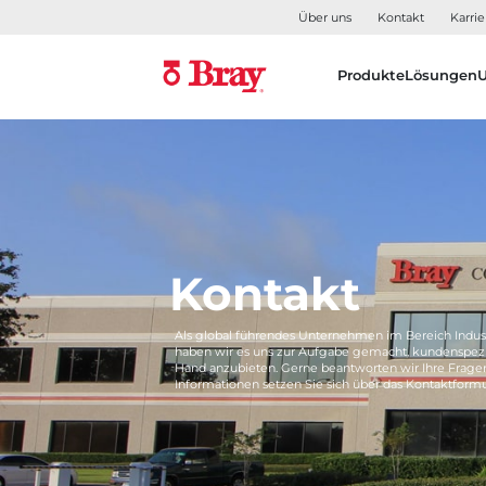
Über uns
Kontakt
Karrie
Produkte
Lösungen
Kontakt
Als global führendes Unternehmen im Bereich Indus
haben wir es uns zur Aufgabe gemacht, kundenspezi
Hand anzubieten. Gerne beantworten wir Ihre Frage
Informationen setzen Sie sich über das Kontaktformu