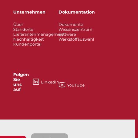
Unternehmen
Dokumentation
Über
Dokumente
Standorte
Wissenszentrum
Lieferantenmanagement
Software
Nachhaltigkeit
Werkstoffauswahl
Kundenportal
Folgen
Sie
LinkedIn
uns
YouTube
auf
esses
Knife Gate and Slurry Valves