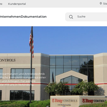
Sta
re
Kundenportal
Unternehmen
Dokumentation
triearmaturen und Antriebstechnik
fische Komplettlösungen aus einer
n und Anliegen. Für weitere
lar mit uns in Verbindung.