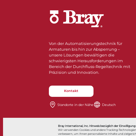
Von der Automatisierungstechnik für
Armaturen bis hin zur Absperrung –
unsere Lösungen bewältigen die
schwierigsten Herausforderungen im
Bereich der Durchfluss-Regeltechnik mit
Präzision und Innovation.
Kontakt
Standorte in der Nähe​​​​​​​
Deutsch
Also of Interes
Bray International, Inc. Hinweis bezüglich der Einwilligung
Wir verwenden Cookies und andere Tracking-Technologien
verbessern, um Ihnen personalisierte Inhalte und zielge