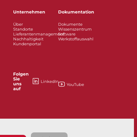
Unternehmen
Dokumentation
Über
Dokumente
Standorte
Wissenszentrum
Lieferantenmanagement
Software
Nachhaltigkeit
Werkstoffauswahl
Kundenportal
Folgen
Sie
LinkedIn
uns
YouTube
auf
esses
Knife Gate and Slurry Valves