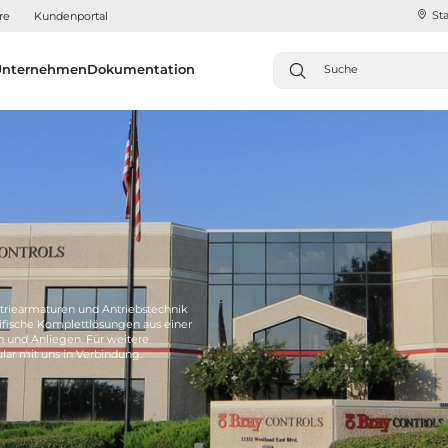
Sta
re
Kundenportal
Unternehmen
Dokumentation
triearmaturen und Antriebstechnik
fische Komplettlösungen aus einer
n und Anliegen. Für weitere
lar mit uns in Verbindung.