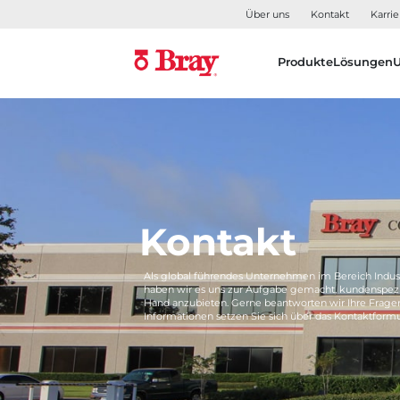
Über uns
Kontakt
Karrie
Produkte
Lösungen
Kontakt
Als global führendes Unternehmen im Bereich Indus
haben wir es uns zur Aufgabe gemacht, kundenspezi
Hand anzubieten. Gerne beantworten wir Ihre Frage
Informationen setzen Sie sich über das Kontaktformu