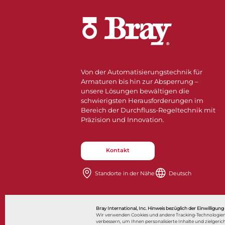
Von der Automatisierungstechnik für
Armaturen bis hin zur Absperrung –
unsere Lösungen bewältigen die
schwierigsten Herausforderungen im
Bereich der Durchfluss-Regeltechnik mit
Präzision und Innovation.
Kontakt
Standorte in der Nähe​​​​​​​
Deutsch
Also of Interes
Bray International, Inc. Hinweis bezüglich der Einwilligung
Wir verwenden Cookies und andere Tracking-Technologien
verbessern, um Ihnen personalisierte Inhalte und zielge