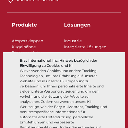
Produkte
Lösungen
Absperrklappen
Industrie
Kugelhähne
Integrierte Lösungen
Plattenschieber
Regelarmaturen
Bray International, Inc. Hinweis bezüglich der
Rückschlagklappen
Einwilligung zu Cookies und KI
Antriebe | Betätigungen
Wir verwenden Cookies und andere Tracking-
Technologien, um Ihre Erfahrung auf unserer
Steuer- und Regeltechnik
Website und in unserer IT-Umgebung zu
Tieftemperatur​​​​​​​
verbessern, um Ihnen personalisierte Inhalte und
Unternehmen
Dokumentation
zielgerichtete Werbung zu zeigen und um den
Verkehr und die Nutzung der Website zu
analysieren. Zudem verwenden unsere KI-
Über
Dokumente
Werkzeuge, wie der Bary AI Assistant, Tracking und
Standorte
Wissenszentrum
benutzerspezifische Informationen für
automatisierte Unterstützung, persönliche
Lieferantenmanagement
Software
Empfehlungen und verbesserte
Nachhaltigkeit
Werkstoffauswahl
Benutzerinteraktionen. Indem Sie entweder auf